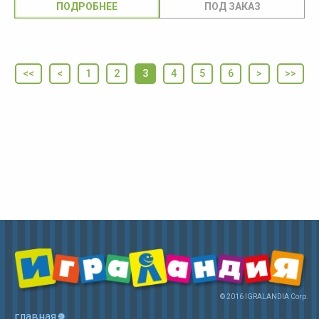
ПОДРОБНЕЕ
<<
<
1
2
3
4
5
6
>
>>
© 2016 IGRALANDIA Corp.
главная