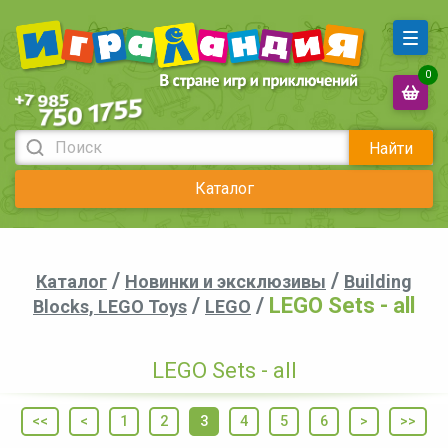
0
Найти
Каталог
/
/
Каталог
Новинки и эксклюзивы
Building
/
/
LEGO Sets - all
Blocks, LEGO Toys
LEGO
LEGO Sets - all
<<
<
1
2
3
4
5
6
>
>>