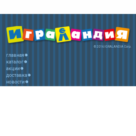
© 2016 IGRALANDIA Corp.
главная
каталог
акции
доставка
новости
контакты
корзина
+7 (985) 750 1755
Электронная почта: igralandia@mail.ru