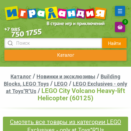
0
Найти
Каталог
/
/
Каталог
Новинки и эксклюзивы
Building
/
/
Blocks, LEGO Toys
LEGO
LEGO Exclusives - only
/
LEGO City Volcano Heavy-lift
at Toys"R"Us
Helicopter (60125)
Смотеть все товары из категории LEGO
Exclusives - only at Toys"R"Us