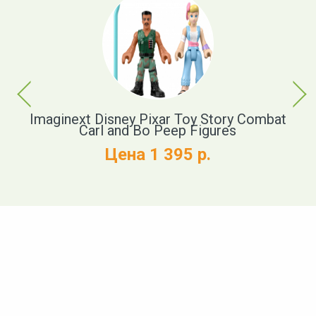
Previous
Next
Imaginext Disney Pixar Toy Story Combat
D
Carl and Bo Peep Figures
Цена 1 395 р.