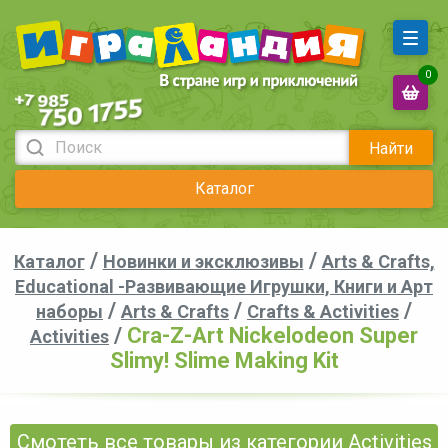
0
Найти
Каталог
/
/
Каталог
Новинки и эксклюзивы
Arts & Crafts,
Educational -Развивающие Игрушки, Книги и Арт
/
/
/
наборы
Arts & Crafts
Crafts & Activities
/
Cra-Z-Art Nickelodeon Super
Activities
Slimy! Slime Making Kit
Смотеть все товары из категории Activities