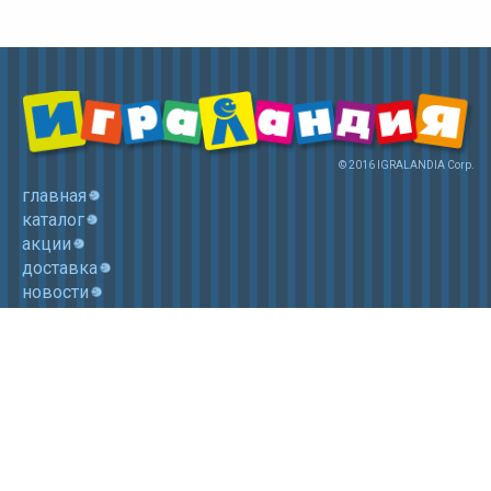
© 2016 IGRALANDIA Corp.
главная
каталог
акции
доставка
новости
контакты
корзина
+7 (985) 750 1755
Электронная почта: igralandia@mail.ru