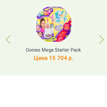
Previous
Next
Oonies Mega Starter Pack
N
Цена 15 704 р.