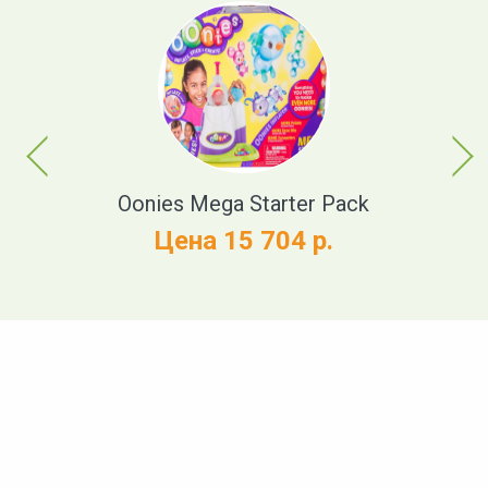
Previous
Next
Oonies Mega Starter Pack
N
Цена 15 704 р.