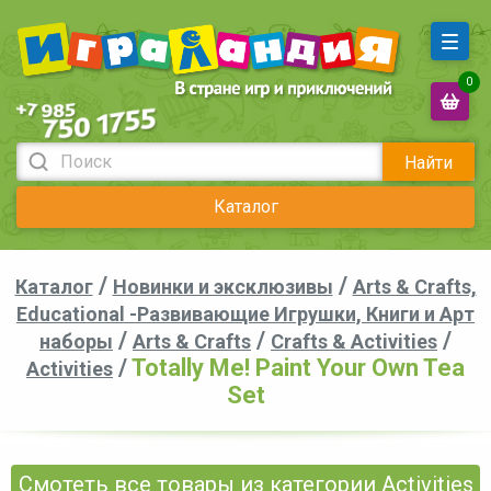
0
Найти
Каталог
/
/
Каталог
Новинки и эксклюзивы
Arts & Crafts,
Educational -Развивающие Игрушки, Книги и Арт
/
/
/
наборы
Arts & Crafts
Crafts & Activities
/
Totally Me! Paint Your Own Tea
Activities
Set
Смотеть все товары из категории Activities