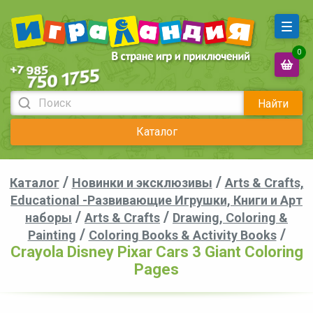
0
Найти
Каталог
/
/
Каталог
Новинки и эксклюзивы
Arts & Crafts,
Educational -Развивающие Игрушки, Книги и Арт
/
/
наборы
Arts & Crafts
Drawing, Coloring &
/
/
Painting
Coloring Books & Activity Books
Crayola Disney Pixar Cars 3 Giant Coloring
Pages