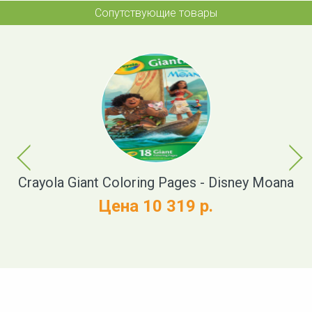
Сопутствующие товары
Previous
Next
Crayola Giant Coloring Pages - Disney Moana
Cr
Цена 10 319 р.