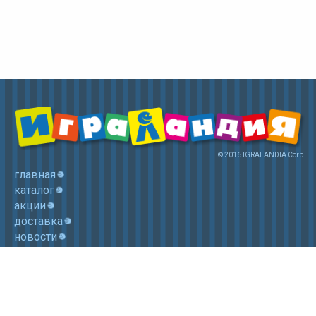
© 2016 IGRALANDIA Corp.
главная
каталог
акции
доставка
новости
контакты
корзина
+7 (985) 750 1755