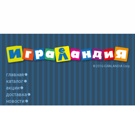
© 2016 IGRALANDIA Corp.
главная
каталог
акции
доставка
новости
контакты
корзина
+7 (985) 750 1755