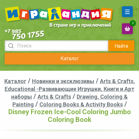
0
Найти
Каталог
/
/
Каталог
Новинки и эксклюзивы
Arts & Crafts,
Educational -Развивающие Игрушки, Книги и Арт
/
/
наборы
Arts & Crafts
Drawing, Coloring &
/
/
Painting
Coloring Books & Activity Books
Disney Frozen Ice-Cool Coloring Jumbo
Coloring Book