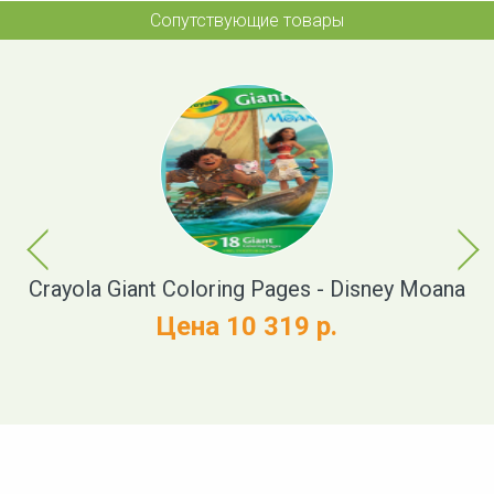
Сопутствующие товары
Previous
Next
Crayola Giant Coloring Pages - Disney Moana
Cr
Цена 10 319 р.