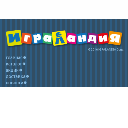
© 2016 IGRALANDIA Corp.
главная
каталог
акции
доставка
новости
контакты
корзина
+7 (985) 750 1755
Электронная почта: igralandia@mail.ru