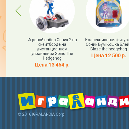
Previous
урка Соник
Игровой набор Соник 2 на
Коллекционная фигур
onic Prime
скейтборде на
Соник Бум Кошка Бле
дистанционном
Blaze the hedgehog
управлении Sonic The
12 р.
Цена 12 500 р.
Hedgehog
Цена 13 454 р.
© 2016 IGRALANDIA Corp.