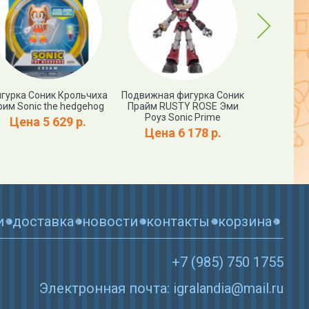
Next
гурка Соник Крольчиха
Подвижная фигурка Соник
Коллекци
рим Sonic the hedgehog
Прайм RUSTY ROSE Эми
Соник Т
Роуз Sonic Prime
Mephile
Цена 5 629 р.
he
Цена 6 178 р.
Цена 
и
доставка
новости
контакты
корзина
+7 (985) 750 1755
Электронная почта: igralandia@mail.ru