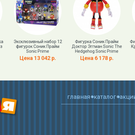
ка
Эксклюзивный набор 12
Фигурка Соник Прайм
Фи
йз
фигурок Соник Прайм
Доктор Эггман Sonic The
К
Sonic Prime
Hedgehog Sonic Prime
Цена 13 042 р.
Цена 6 178 р.
главная
каталог
акци