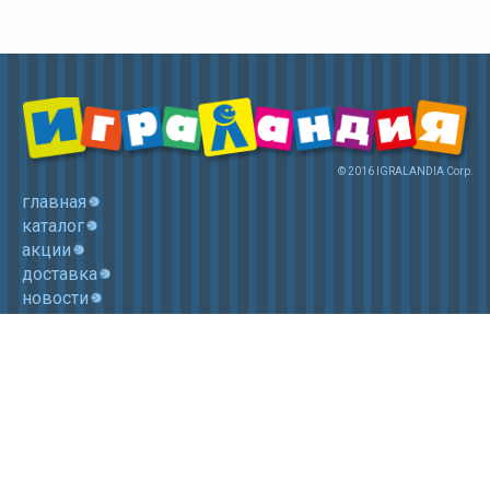
© 2016 IGRALANDIA Corp.
главная
каталог
акции
доставка
новости
контакты
корзина
+7 (985) 750 1755
Электронная почта: igralandia@mail.ru