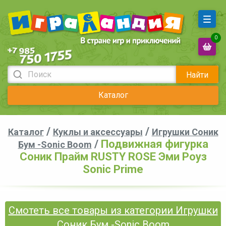
0
Найти
Каталог
/
/
Каталог
Куклы и аксессуары
Игрушки Соник
/
Подвижная фигурка
Бум -Sonic Boom
Соник Прайм RUSTY ROSE Эми Роуз
Sonic Prime
Смотеть все товары из категории Игрушки
Соник Бум -Sonic Boom