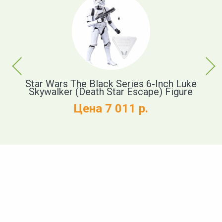
Previous
Next
ink
Star Wars The Black Series 6-Inch Luke
S
Skywalker (Death Star Escape) Figure
A
Цена 7 011 р.