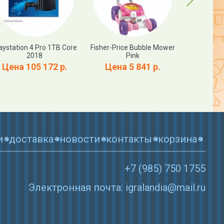
aystation 4 Pro 1TB Core
Fisher-Price Bubble Mower
Pokemon 
2018
Pink
Detective
Цена 105 172 р.
Цена 5 841 р.
Цена
и
доставка
новости
контакты
корзина
+7 (985) 750 1755
Электронная почта: igralandia@mail.ru