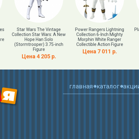
ies
Star Wars The Vintage
Power Rangers Lightning
Pl
Collection Star Wars: A New
Collection 6-Inch Mighty
ure
Hope Han Solo
Morphin White Ranger
(Stormtrooper) 3.75-inch
Collectible Action Figure
Figure
Цена 7 011 р.
Цена 4 205 р.
главная
каталог
акци