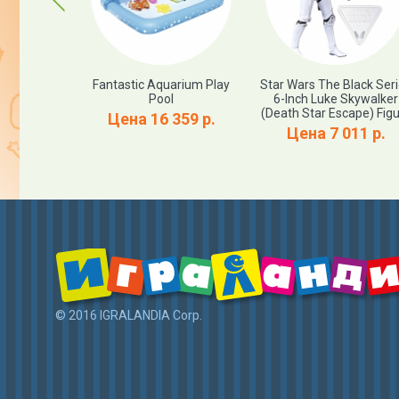
n Bamboo
Fantastic Aquarium Play
Star Wars The Black Ser
bag - Pink
Pool
6-Inch Luke Skywalker
36 Months
(Death Star Escape) Fig
Цена 16 359 р.
80 р.
Цена 7 011 р.
© 2016 IGRALANDIA Corp.