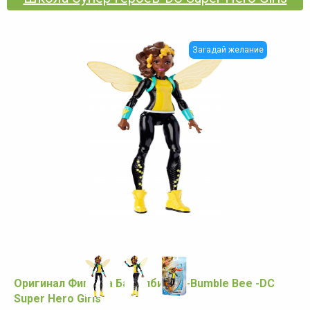
Загадай желание
Оригинал Фигурка Бамблби -Би -Bumble Bee -DC
Super Hero Girls