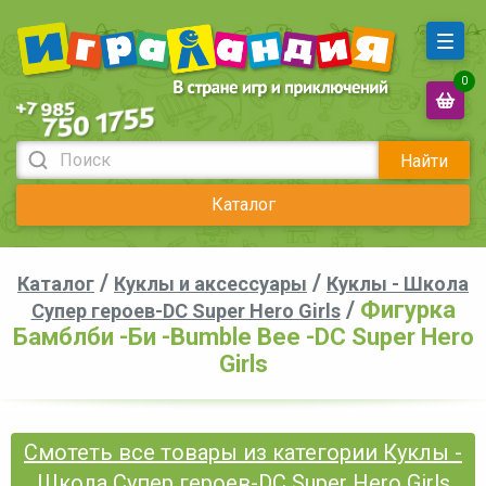
0
Найти
Каталог
/
/
Каталог
Куклы и аксессуары
Куклы - Школа
/
Фигурка
Супер героев-DC Super Hero Girls
Бамблби -Би -Bumble Bee -DC Super Hero
Girls
Смотеть все товары из категории Куклы -
Школа Супер героев-DC Super Hero Girls