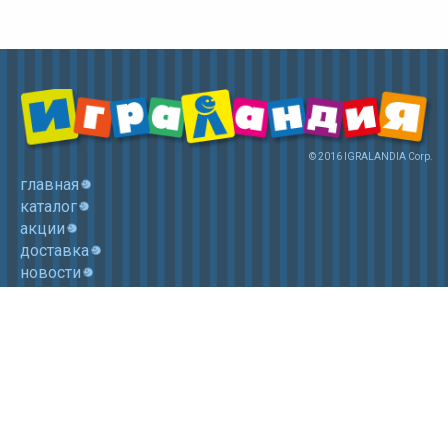
© 2016 IGRALANDIA Corp.
главная
каталог
акции
доставка
новости
контакты
корзина
+7 (985) 750 1755
Электронная почта: igralandia@mail.ru