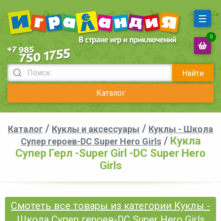
0
Найти
Каталог
/
/
Каталог
Куклы и аксессуары
Куклы - Школа
/
Кукла
Супер героев-DC Super Hero Girls
Супер Герл -Super Girl -DC Super Hero
Girls
Смотеть все товары из категории Куклы -
Школа Супер героев-DC Super Hero Girls