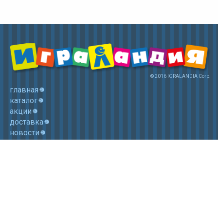
© 2016 IGRALANDIA Corp.
главная
каталог
акции
доставка
новости
контакты
корзина
+7 (985) 750 1755
Электронная почта: igralandia@mail.ru