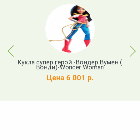
Previous
Next
Кукла супер герой -Вондер Вумен (
Ку
Вонди)-Wonder Woman
Цена 6 001 р.