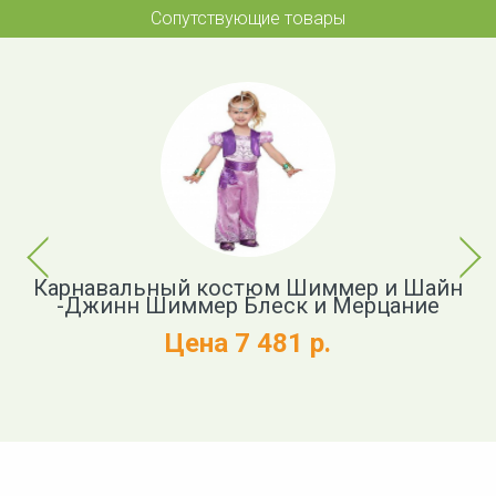
Сопутствующие товары
Previous
Next
nd
Карнавальный костюм Шиммер и Шайн
К
-Джинн Шиммер Блеск и Мерцание
Цена 7 481 р.