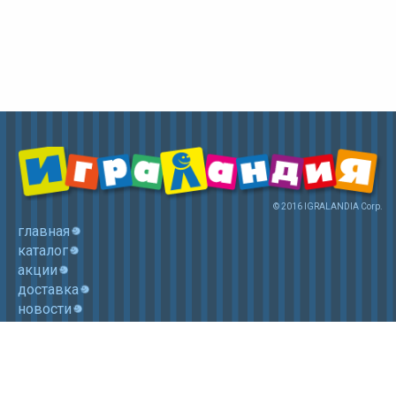
© 2016 IGRALANDIA Corp.
главная
каталог
акции
доставка
новости
контакты
корзина