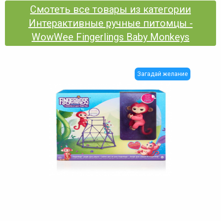
Смотеть все товары из категории
Интерактивные ручные питомцы -
WowWee Fingerlings Baby Monkeys
Загадай желание