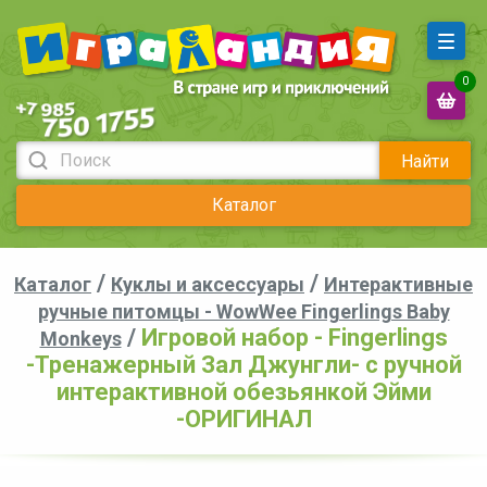
0
Найти
Каталог
/
/
Каталог
Куклы и аксессуары
Интерактивные
ручные питомцы - WowWee Fingerlings Baby
/
Игровой набор - Fingerlings
Monkeys
-Тренажерный Зал Джунгли- с ручной
интерактивной обезьянкой Эйми
-ОРИГИНАЛ