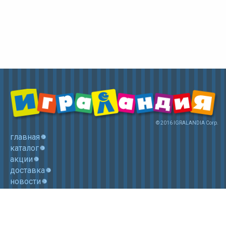
© 2016 IGRALANDIA Corp.
главная
каталог
акции
доставка
новости
контакты
корзина