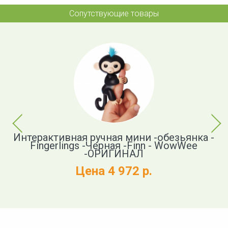
Сопутствующие товары
Previous
Next
авр
Интерактивная ручная мини -обезьянка -
oom
Fingerlings -Черная -Finn - WowWee
-ОРИГИНАЛ
Цена 4 972 р.