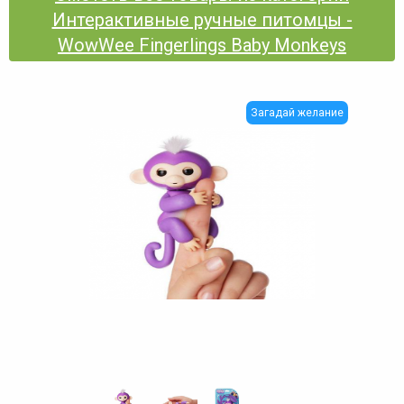
Интерактивные ручные питомцы -
WowWee Fingerlings Baby Monkeys
Загадай желание