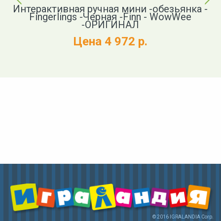
авр
Интерактивная ручная мини -обезьянка -
oom
Fingerlings -Черная -Finn - WowWee
-ОРИГИНАЛ
Цена 4 972 р.
© 2016 IGRALANDIA Corp.