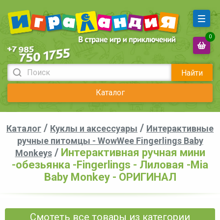
0
Найти
Каталог
/
/
Каталог
Куклы и аксессуары
Интерактивные
ручные питомцы - WowWee Fingerlings Baby
/
Интерактивная ручная мини
Monkeys
-обезьянка -Fingerlings - Лиловая -Mia
Baby Monkey - ОРИГИНАЛ
Смотеть все товары из категории