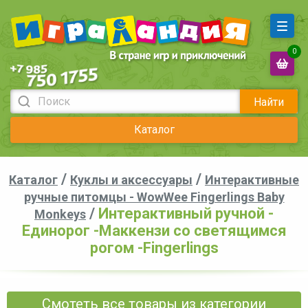
0
Найти
Каталог
/
/
Каталог
Куклы и аксессуары
Интерактивные
ручные питомцы - WowWee Fingerlings Baby
/
Интерактивный ручной -
Monkeys
Единорог -Маккензи со светящимся
рогом -Fingerlings
Смотеть все товары из категории