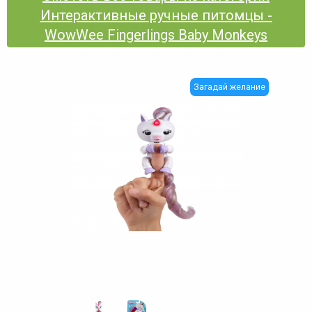
Интерактивные ручные питомцы -
WowWee Fingerlings Baby Monkeys
Загадай желание