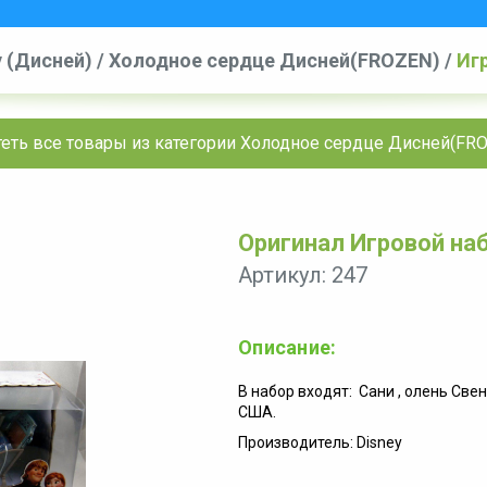
y (Дисней)
/
Холодное сердце Дисней(FROZEN)
/
Иг
еть все товары из категории Холодное сердце Дисней(FR
Оригинал Игровой на
Артикул: 247
Описание:
В набор входят: Сани , олень Све
США.
Производитель: Disney