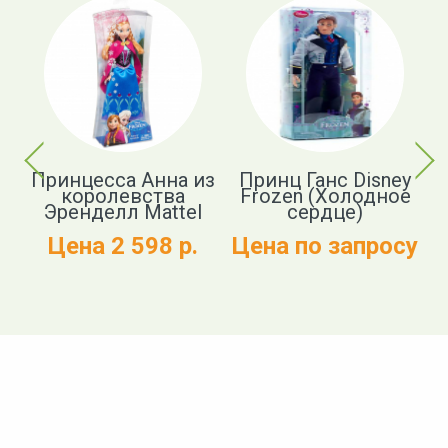
Previous
Next
а
Принцесса Анна из
Принц Ганс Disney
М
королевства
Frozen (Холодное
я)
Эренделл Mattel
сердце)
су
Цена 2 598 р.
Цена по запросу
Ц