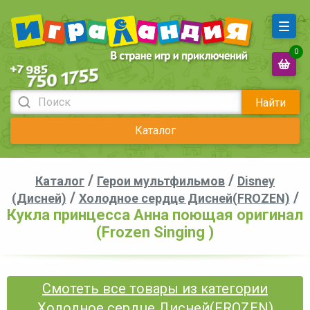
0
Найти
Каталог
/
/
Каталог
Герои мультфильмов
Disney
/
/
(Дисней)
Холодное сердце Дисней(FROZEN)
Кукла принцесса Анна поющая оригинал
(Frozen Singing )
Смотеть все товары из категории
Холодное сердце Дисней(FROZEN)