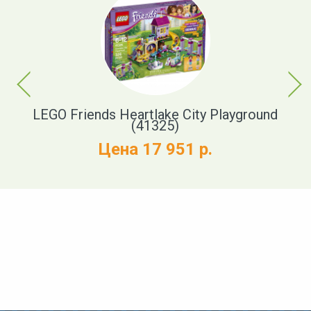
Previous
Next
LEGO Friends Heartlake City Playground
LE
(41325)
Цена 17 951 р.