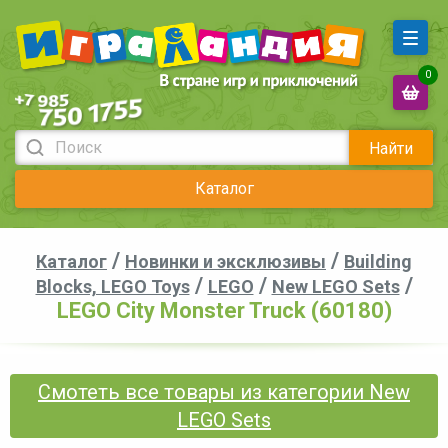
0
Найти
Каталог
/
/
Каталог
Новинки и эксклюзивы
Building
/
/
/
Blocks, LEGO Toys
LEGO
New LEGO Sets
LEGO City Monster Truck (60180)
Смотеть все товары из категории New
LEGO Sets