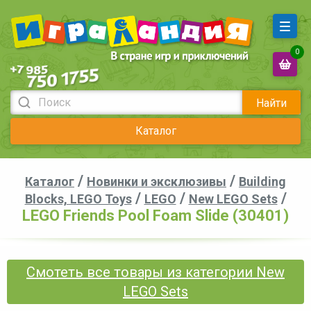
0
Найти
Каталог
/
/
Каталог
Новинки и эксклюзивы
Building
/
/
/
Blocks, LEGO Toys
LEGO
New LEGO Sets
LEGO Friends Pool Foam Slide (30401)
Смотеть все товары из категории New
LEGO Sets