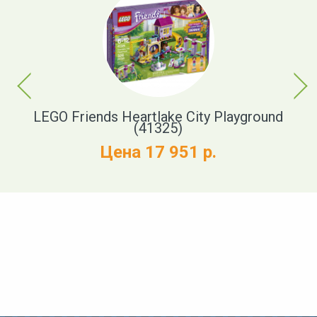
Previous
Next
LEGO Friends Heartlake City Playground
LE
(41325)
Цена 17 951 р.