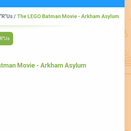
s"R"Us
/
The LEGO Batman Movie - Arkham Asylum
"R"Us
tman Movie - Arkham Asylum