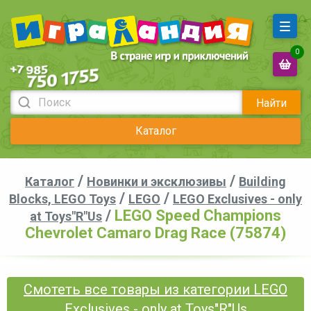
0
Найти
Каталог
/
/
Каталог
Новинки и эксклюзивы
Building
/
/
Blocks, LEGO Toys
LEGO
LEGO Exclusives - only
/
LEGO Speed Champions
at Toys"R"Us
Chevrolet Camaro Drag Race (75874)
Смотеть все товары из категории LEGO
Exclusives - only at Toys"R"Us