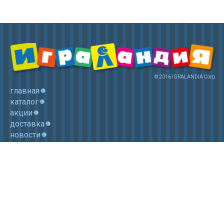
© 2016 IGRALANDIA Corp.
главная
каталог
акции
доставка
новости
контакты
корзина
+7 (985) 750 1755
Электронная почта: igralandia@mail.ru