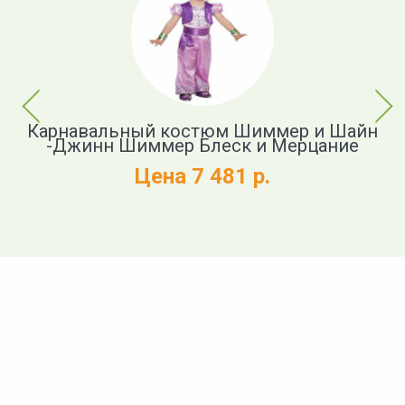
Previous
Next
nd
Карнавальный костюм Шиммер и Шайн
К
-Джинн Шиммер Блеск и Мерцание
Цена 7 481 р.