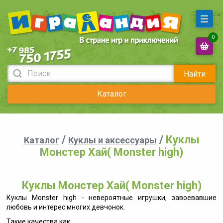
0
Найти
Каталог
/
/
Куклы
Каталог
Куклы и аксессуары
Монстер Хай( Monster high)
Куклы Монстер Хай( Monster high)
Куклы Monster high - невероятные игрушки, завоевавшие
любовь и интерес многих девчонок.
Такие качества как: