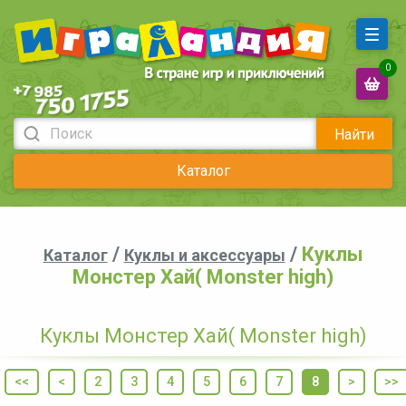
0
Найти
Каталог
/
/
Куклы
Каталог
Куклы и аксессуары
Монстер Хай( Monster high)
Куклы Монстер Хай( Monster high)
<<
<
2
3
4
5
6
7
8
>
>>