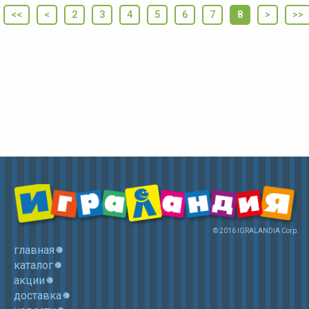
<<
<
2
3
4
5
6
7
8
>
>>
© 2016 IGRALANDIA Corp.
главная
каталог
акции
доставка