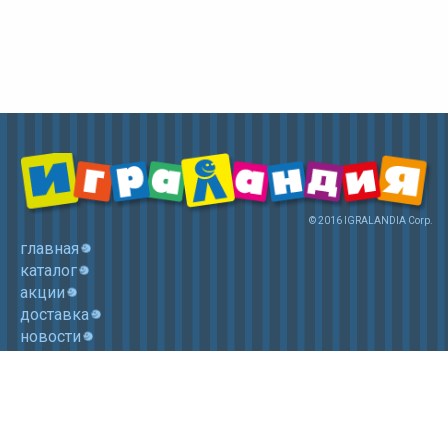
© 2016 IGRALANDIA Corp.
главная
каталог
акции
доставка
новости
контакты
корзина
+7 (985) 750 1755