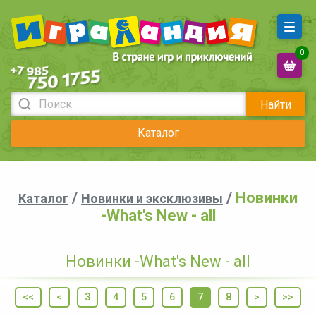
0
Найти
Каталог
/
/
Новинки
Каталог
Новинки и эксклюзивы
-What's New - all
Новинки -What's New - all
<<
<
3
4
5
6
7
8
>
>>