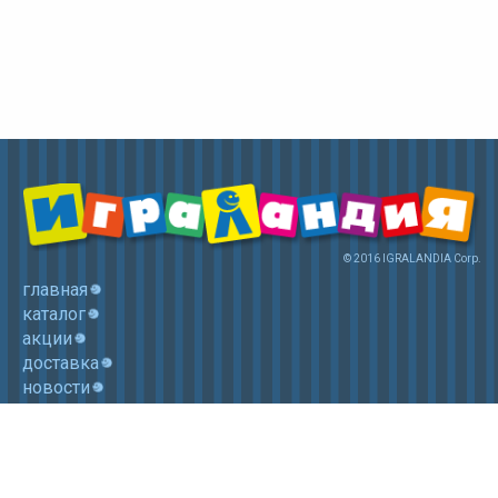
© 2016 IGRALANDIA Corp.
главная
каталог
акции
доставка
новости
контакты
корзина