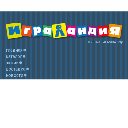
© 2016 IGRALANDIA Corp.
главная
каталог
акции
доставка
новости
контакты
корзина
+7 (985) 750 1755
Электронная почта: igralandia@mail.ru