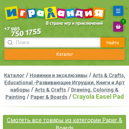
0
Найти
Каталог
/
/
Каталог
Новинки и эксклюзивы
Arts & Crafts,
Educational -Развивающие Игрушки, Книги и Арт
/
/
наборы
Arts & Crafts
Drawing, Coloring &
/
/
Crayola Easel Pad
Painting
Paper & Boards
Смотеть все товары из категории Paper &
Boards