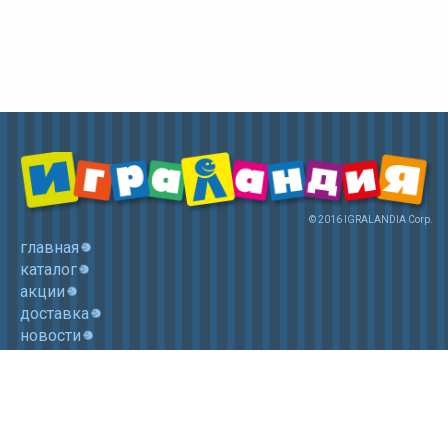
© 2016 IGRALANDIA Corp.
главная
каталог
акции
доставка
новости
контакты
корзина
+7 (985) 750 1755