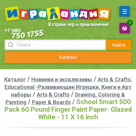
0
Найти
Каталог
/
/
Каталог
Новинки и эксклюзивы
Arts & Crafts,
Educational -Развивающие Игрушки, Книги и Арт
/
/
наборы
Arts & Crafts
Drawing, Coloring &
/
/
School Smart 500
Painting
Paper & Boards
Pack 60 Pound Finger Paint Paper- Glazed
White - 11 X 16 inch