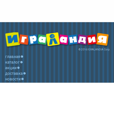
© 2016 IGRALANDIA Corp.
главная
каталог
акции
доставка
новости
контакты
корзина
+7 (985) 750 1755