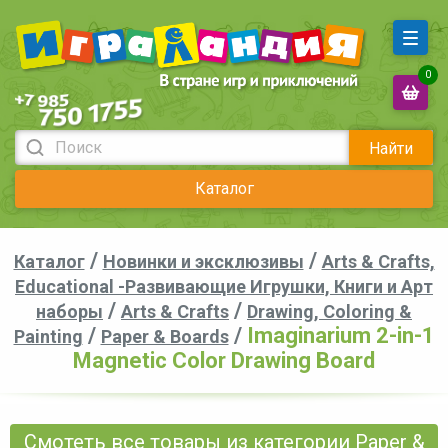
0
Найти
Каталог
/
/
Каталог
Новинки и эксклюзивы
Arts & Crafts,
Educational -Развивающие Игрушки, Книги и Арт
/
/
наборы
Arts & Crafts
Drawing, Coloring &
/
/
Imaginarium 2-in-1
Painting
Paper & Boards
Magnetic Color Drawing Board
Смотеть все товары из категории Paper &