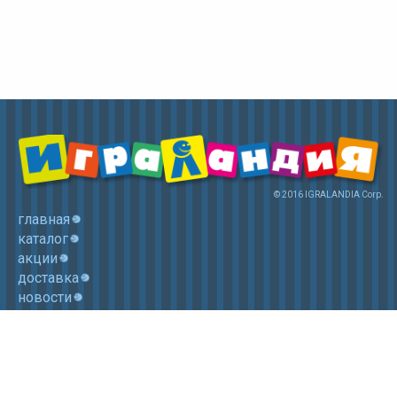
© 2016 IGRALANDIA Corp.
главная
каталог
акции
доставка
новости
контакты
корзина
+7 (985) 750 1755