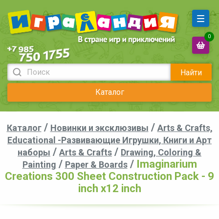
0
Найти
Каталог
/
/
Каталог
Новинки и эксклюзивы
Arts & Crafts,
Educational -Развивающие Игрушки, Книги и Арт
/
/
наборы
Arts & Crafts
Drawing, Coloring &
/
/
Imaginarium
Painting
Paper & Boards
Creations 300 Sheet Construction Pack - 9
inch x12 inch