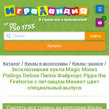
0
Найти
Каталог
/
/
/
Каталог
Куклы и аксессуары
Куклы -разное
Эксклюзивная кукла Magic Mixies
Pixlings Deluxe Пиппа Файрхорс Pippa the
Firehorse с питомцем Меняет цвет
специальный выпуск
Смотеть все товары из категории Куклы