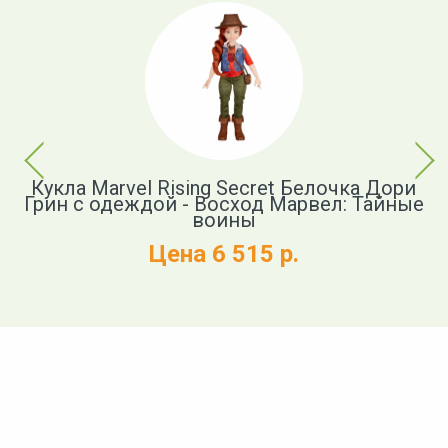
Previous
Next
ngs
Кукла Marvel Rising Secret Белочка Дори
К
y с
Грин с одеждой - Восход Марвел: Тайные
й
воины
Цена 6 515 р.