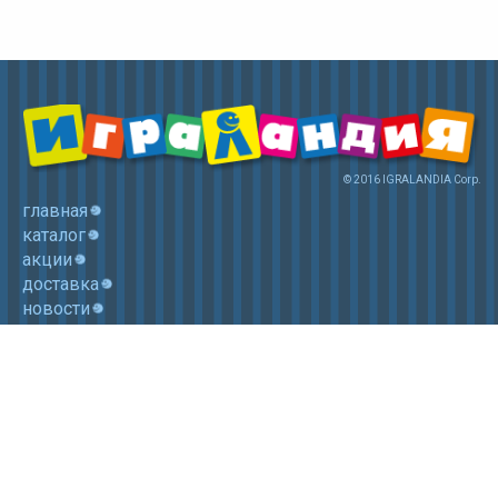
© 2016 IGRALANDIA Corp.
главная
каталог
акции
доставка
новости
контакты
корзина
+7 (985) 750 1755
Электронная почта: igralandia@mail.ru