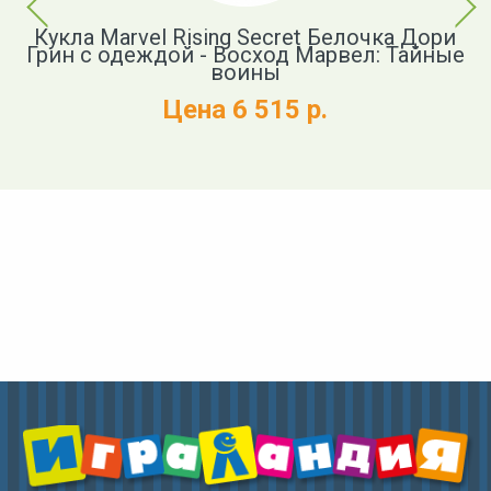
ngs
Кукла Marvel Rising Secret Белочка Дори
К
rse
Грин с одеждой - Восход Марвел: Тайные
й
воины
Цена 6 515 р.