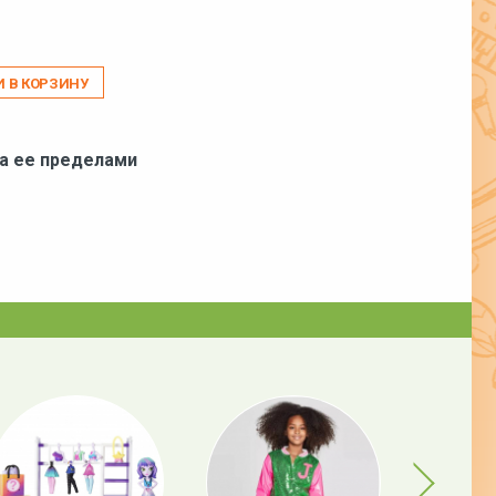
И В КОРЗИНУ
за ее пределами
Next