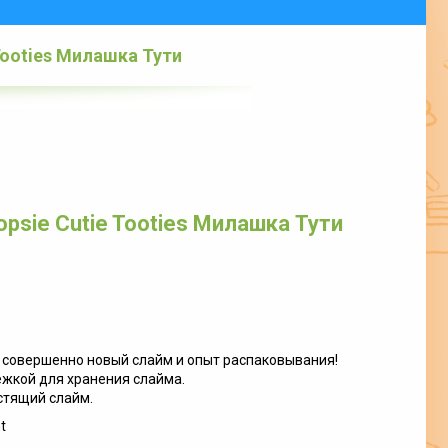
Tooties Милашка Тути
psie Cutie Tooties Милашка Тути
 совершенно новый слайм и опыт распаковывания!
ежкой для хранения слайма.
стящий слайм.
t