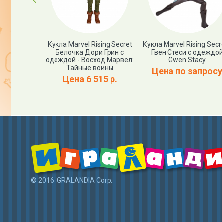
укла Magic
Кукла Marvel Rising Secret
Кукла Marvel Rising Secre
gs Deluxe
Белочка Дори Грин с
Гвен Стеси с одеждо
 Pippa the
одеждой - Восход Марвел:
Gwen Stacy
питомцем
Тайные воины
Цена по запросу
пециальный
Цена 6 515 р.
ск
80 р.
© 2016 IGRALANDIA Corp.