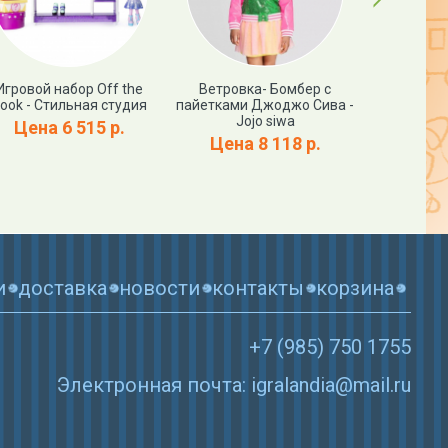
Игровой набор Off the
Ветровка- Бомбер с
Ветров
ook - Стильная студия
пайетками Джоджо Сива -
Джоджо Си
Jojo siwa
Цена 6 515 р.
Цена
Цена 8 118 р.
и
доставка
новости
контакты
корзина
+7 (985) 750 1755
Электронная почта: igralandia@mail.ru