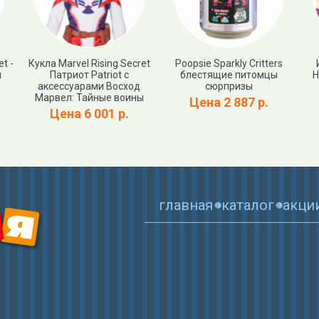
t -
Кукла Marvel Rising Secret
Poopsie Sparkly Critters
й
Патриот Patriot с
блестящие питомцы
H
аксессуарами Восход
сюрпризы
Марвел: Тайные воины
Цена 2 887 р.
Цена 6 001 р.
главная
каталог
акци