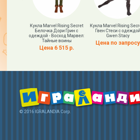
укла Magic
Кукла Marvel Rising Secret
Кукла Marvel Rising Secre
gs Deluxe
Белочка Дори Грин с
Гвен Стеси с одеждо
 Pippa the
одеждой - Восход Марвел:
Gwen Stacy
питомцем
Тайные воины
Цена по запросу
пециальный
Цена 6 515 р.
ск
80 р.
© 2016 IGRALANDIA Corp.