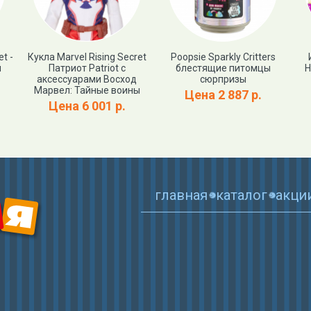
t -
Кукла Marvel Rising Secret
Poopsie Sparkly Critters
й
Патриот Patriot с
блестящие питомцы
H
аксессуарами Восход
сюрпризы
Марвел: Тайные воины
Цена 2 887 р.
Цена 6 001 р.
главная
каталог
акци