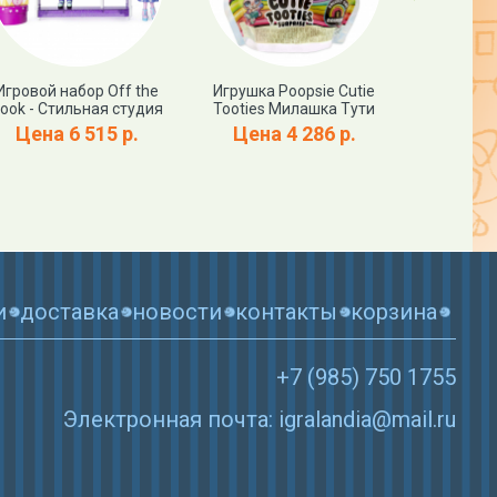
Игровой набор Off the
Игрушка Poopsie Cutie
Ветров
ook - Стильная студия
Tooties Милашка Тути
Джоджо Си
Цена 6 515 р.
Цена 4 286 р.
Цена
и
доставка
новости
контакты
корзина
+7 (985) 750 1755
Электронная почта: igralandia@mail.ru