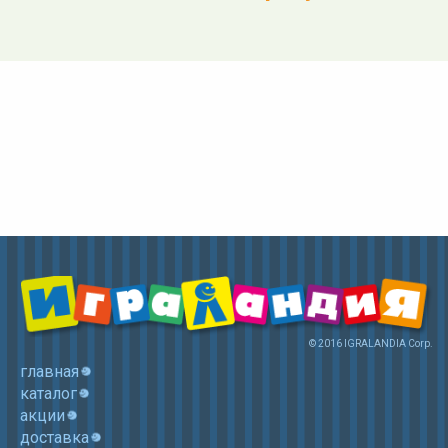
© 2016 IGRALANDIA Corp.
главная
каталог
акции
доставка