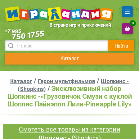
0
Найти
Каталог
/
/
Каталог
Герои мультфильмов
Шопкинс -
/
Эксклюзивный набор
(Shopkins)
Шопкинс -«Грузовичок Смузи с куклой
Шоппис Пайнэппл Лили-Pineapple Lily»
Смотеть все товары из категории
Шопкинс - (Shopkins)