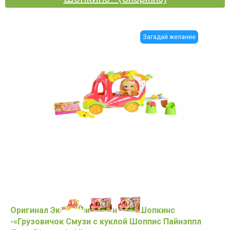
Загадай желание
Оригинал Эксклюзивный набор Шопкинс
-«Грузовичок Смузи с куклой Шоппис Пайнэппл