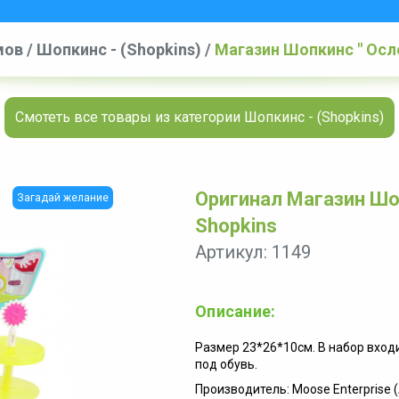
мов
/
Шопкинс - (Shopkins)
/
Магазин Шопкинс " Осл
Смотеть все товары из категории Шопкинс - (Shopkins)
Оригинал Магазин Шоп
Загадай желание
Shopkins
Артикул: 1149
Описание:
Размер 23*26*10см. В набор входи
под обувь.
Производитель: Moose Enterprise 