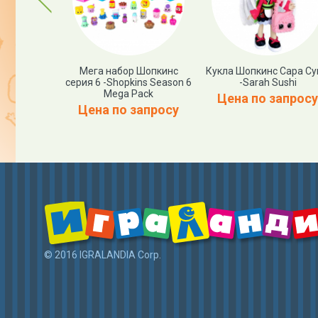
 Шопкинс -
Мега набор Шопкинс
Кукла Шопкинс Сара С
нчиками
серия 6 -Shopkins Season 6
-Sarah Sushi
ины
Mega Pack
Цена по запросу
01 р.
Цена по запросу
© 2016 IGRALANDIA Corp.