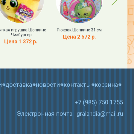
гкая игрушка Шопкинс
Рюкзак Шопкинс 31 см
Набор -
-Чизбургер
Шопкинсо
Цена 2 572 р.
рюк
Цена 1 372 р.
Цена
и
доставка
новости
контакты
корзина
+7 (985) 750 1755
Электронная почта: igralandia@mail.ru