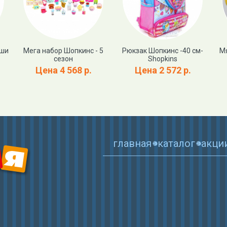
уши
Мега набор Шопкинс - 5
Рюкзак Шопкинс -40 см-
Мя
сезон
Shopkins
Цена 4 568 р.
Цена 2 572 р.
главная
каталог
акци