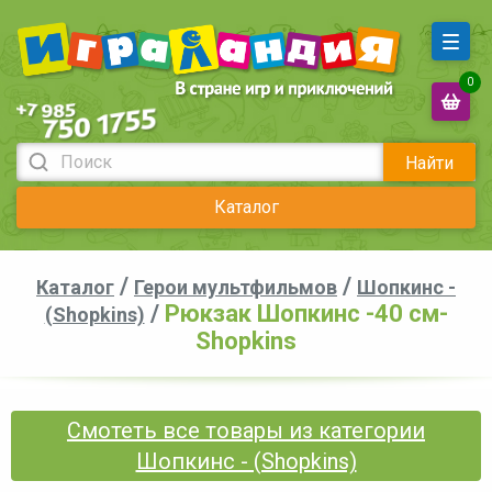
0
Найти
Каталог
/
/
Каталог
Герои мультфильмов
Шопкинс -
/
Рюкзак Шопкинс -40 см-
(Shopkins)
Shopkins
Смотеть все товары из категории
Шопкинс - (Shopkins)