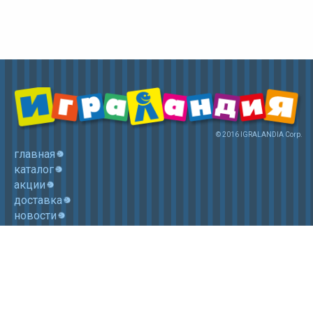
© 2016 IGRALANDIA Corp.
главная
каталог
акции
доставка
новости
контакты
корзина
+7 (985) 750 1755
Электронная почта: igralandia@mail.ru