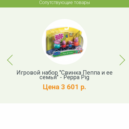
Сопутствующие товары
Previous
Next
 -
Игровой набор "Свинка Пеппа и ее
И
семья" - Peppa Pig
Цена 3 601 р.