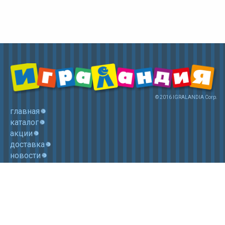
© 2016 IGRALANDIA Corp.
главная
каталог
акции
доставка
новости
контакты
корзина
+7 (985) 750 1755
Электронная почта: igralandia@mail.ru