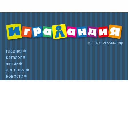
© 2016 IGRALANDIA Corp.
главная
каталог
акции
доставка
новости
контакты
корзина
+7 (985) 750 1755
Электронная почта: igralandia@mail.ru