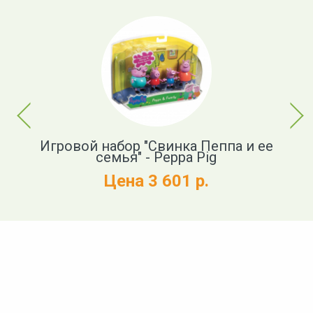
Previous
Next
 -
Игровой набор "Свинка Пеппа и ее
И
семья" - Peppa Pig
Цена 3 601 р.