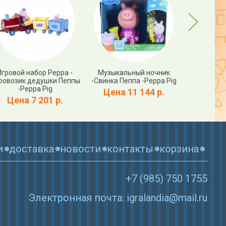
Next
Игровой набор Peppa -
Музыкальный ночник
Карнава
ровозик дедушки Пеппы
-Свинка Пеппа -Peppa Pig
Свинка Пе
-Peppa Pig
Цена 11 144 р.
Цена
Цена 7 201 р.
и
доставка
новости
контакты
корзина
+7 (985) 750 1755
Электронная почта: igralandia@mail.ru