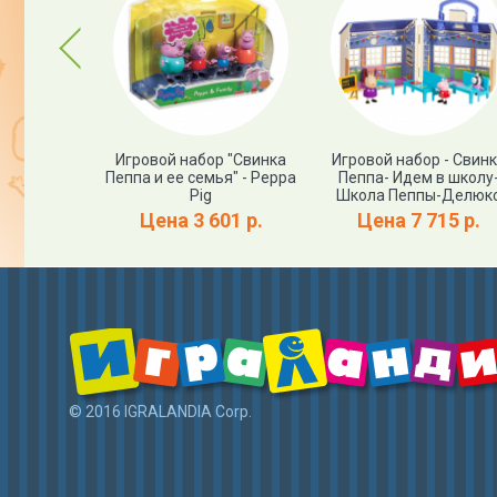
Previous
 костюм -
Игровой набор "Свинка
Игровой набор - Свин
-Peppa Pig
Пеппа и ее семья" - Peppa
Пеппа- Идем в школу
Pig
Школа Пеппы-Делюк
81 р.
Цена 3 601 р.
Цена 7 715 р.
© 2016 IGRALANDIA Corp.