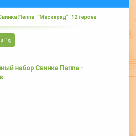
винка Пеппа -"Маскарад" -12 героев
a Pig
ный набор Свинка Пеппа -
в