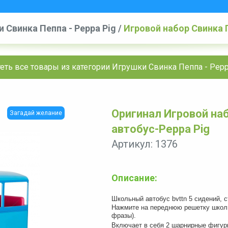
 Свинка Пеппа - Peppa Pig
/
Игровой набор Свинка 
еть все товары из категории Игрушки Свинка Пеппа - Pepp
Оригинал Игровой на
Загадай желание
автобус-Peppa Pig
Артикул: 1376
Описание:
Школьный автобус bvttn 5 сидений, 
Нажмите на переднюю решетку школьн
фразы).
Включает в себя 2 шарнирные фигурк