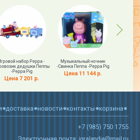
Next
Игровой набор Peppa -
Музыкальный ночник
Карнава
ровозик дедушки Пеппы
-Свинка Пеппа -Peppa Pig
Свинка Пе
-Peppa Pig
Цена 11 144 р.
Цена
Цена 7 201 р.
и
доставка
новости
контакты
корзина
+7 (985) 750 1755
Электронная почта: igralandia@mail.ru