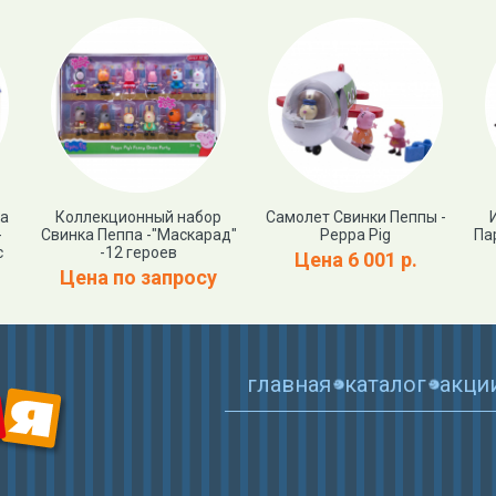
ка
Коллекционный набор
Самолет Свинки Пеппы -
-
Свинка Пеппа -"Маскарад"
Peppa Pig
Па
с
-12 героев
Цена 6 001 р.
Цена по запросу
главная
каталог
акци