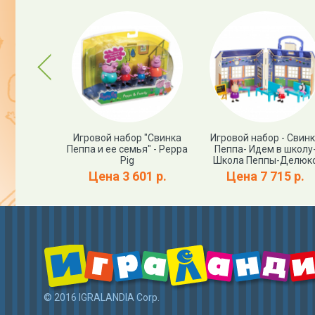
Previous
 костюм -
Игровой набор "Свинка
Игровой набор - Свин
-Peppa Pig
Пеппа и ее семья" - Peppa
Пеппа- Идем в школу
Pig
Школа Пеппы-Делюк
81 р.
Цена 3 601 р.
Цена 7 715 р.
© 2016 IGRALANDIA Corp.