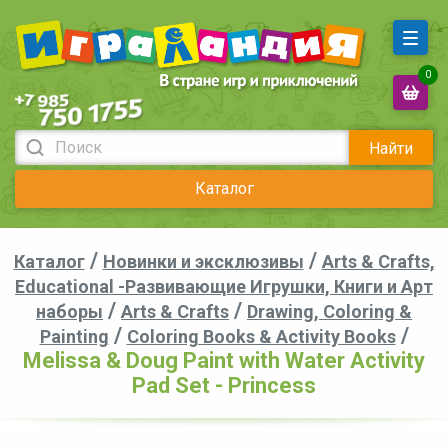
0
Найти
Каталог
/
/
Каталог
Новинки и эксклюзивы
Arts & Crafts,
Educational -Развивающие Игрушки, Книги и Арт
/
/
наборы
Arts & Crafts
Drawing, Coloring &
/
/
Painting
Coloring Books & Activity Books
Melissa & Doug Paint with Water Activity
Pad Set - Princess