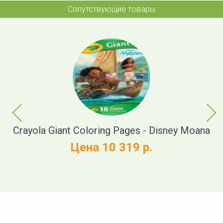
Сопутствующие товары
Previous
Next
Crayola Giant Coloring Pages - Disney Moana
Cr
Цена 10 319 р.