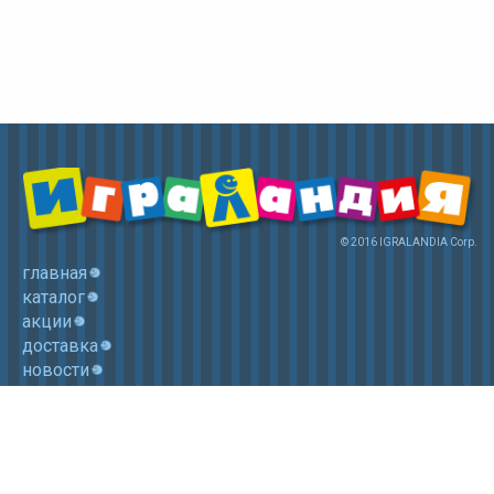
© 2016 IGRALANDIA Corp.
главная
каталог
акции
доставка
новости
контакты
корзина
+7 (985) 750 1755