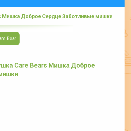
rs Мишка Доброе Сердце Заботливые мишки
re Bear
ушка Care Bears Мишка Доброе
мишки