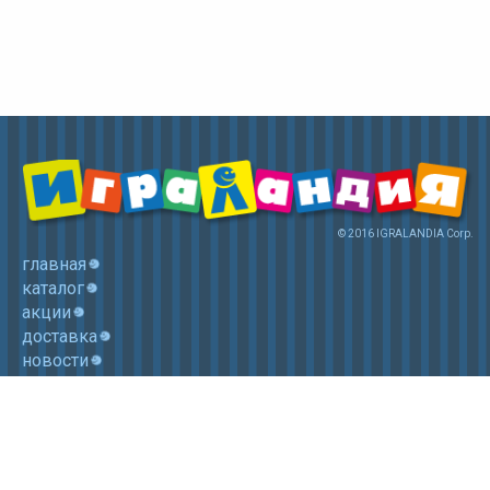
© 2016 IGRALANDIA Corp.
главная
каталог
акции
доставка
новости
контакты
корзина
+7 (985) 750 1755