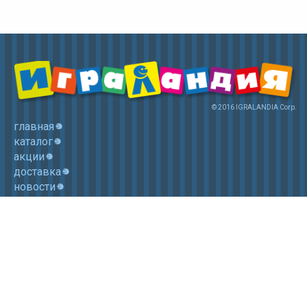
© 2016 IGRALANDIA Corp.
главная
каталог
акции
доставка
новости
контакты
корзина
+7 (985) 750 1755
Электронная почта: igralandia@mail.ru