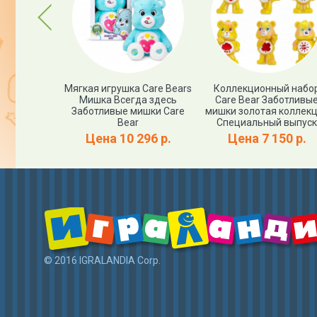
Previous
ка Ворчун
Мягкая игрушка Care Bears
Коллекционный набо
ивный
Мишка Всегда здесь
Care Bear Заботливы
ишки Care
Заботливые мишки Care
мишки золотая коллек
s
Bear
Специальный выпуск
33 р.
Цена 10 296 р.
Цена 7 150 р.
© 2016 IGRALANDIA Corp.