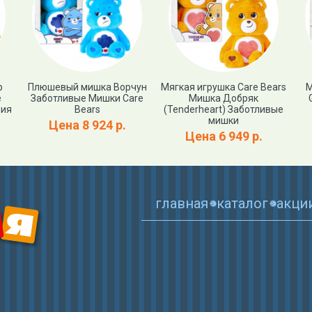
р
Плюшевый мишка Ворчун
Мягкая игрушка Care Bears
М
е
Заботливые Мишки Care
Мишка Добряк
ция
Bears
(Tenderheart) Заботливые
мишки
Цена 8 924 р.
Цена 6 949 р.
главная
каталог
акци