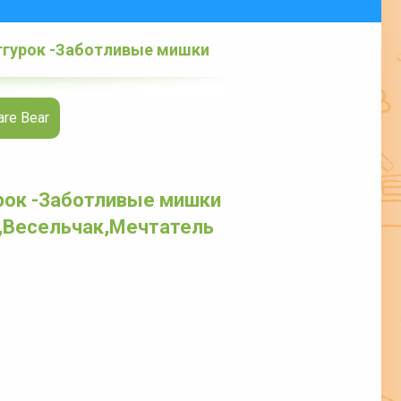
тгурок -Заботливые мишки
re Bear
рок -Заботливые мишки
,Весельчак,Мечтатель