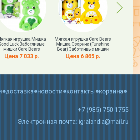
Next
ягкая игрушка Мишка
Мягкая игрушка Care Bears
Мягкая и
Good Luck Заботливые
Мишка Озорник (Funshine
Щедрый 
мишки Care Bears
Bear) Заботливые мишки
Заботл
Цена 7 033 р.
Цена 6 865 р.
Цена
и
доставка
новости
контакты
корзина
+7 (985) 750 1755
Электронная почта: igralandia@mail.ru